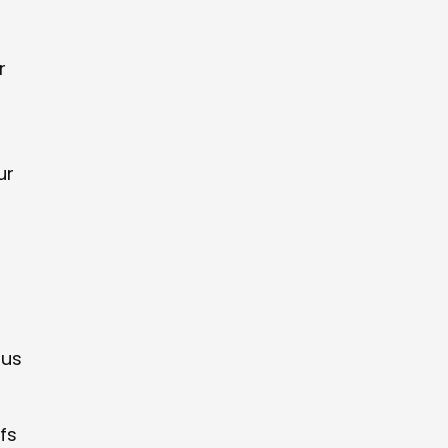
r
ur
ous
fs