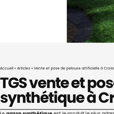
Accueil
»
Articles
»
Vente et pose de pelouse artificielle à Cro
TGS vente et po
synthétique à 
Le
gazon synthétique
est le produit le plus adap