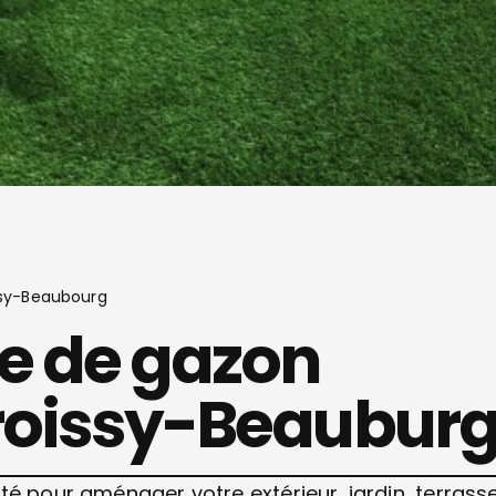
issy-Beaubourg
se de gazon
Croissy-Beaubur
té pour aménager votre extérieur, jardin, terrasse