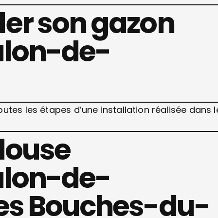
er son gazon
alon-de-
outes les étapes d’une installation réalisée dans l
elouse
alon-de-
les Bouches-du-