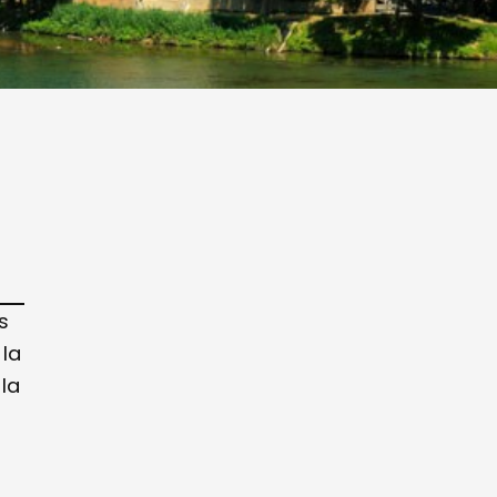
s
 la
la