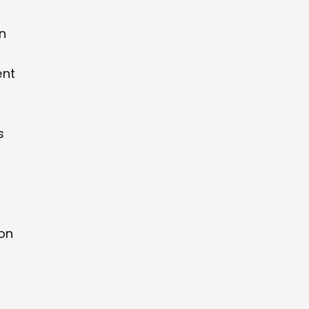
on
ent
s
ion