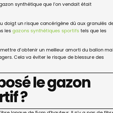
gazon synthétique que l’on vendait était
u doigt un risque cancérigène dû aux granulés d
s les
gazons synthétiques sportifs
tels que les
rmettre d’obtenir un meilleur amorti du ballon ma
ers. Cela va éviter le risque de blessure des
posé le gazon
tif ?
bre longue de 5cm d’hauteur. Il n’y a pas de fibr