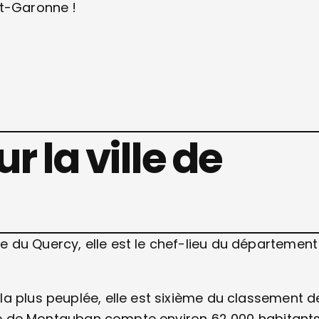
et-Garonne !
r la ville de
 du Quercy, elle est le chef-lieu du département
a plus peuplée, elle est sixième du classement d
ille de Montauban compte environ 62 000 habitants