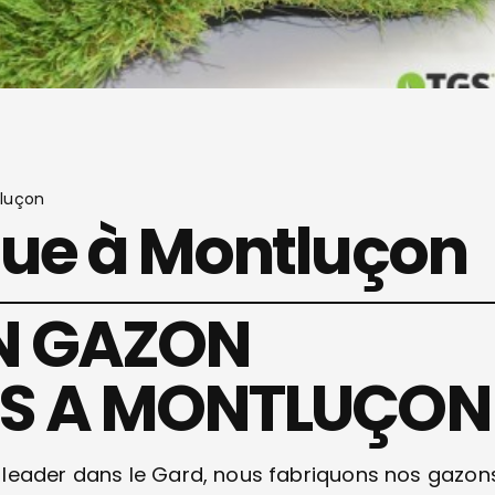
tluçon
que à Montluçon
N GAZON
GS A MONTLUÇON
 leader dans le Gard, nous fabriquons nos gazon