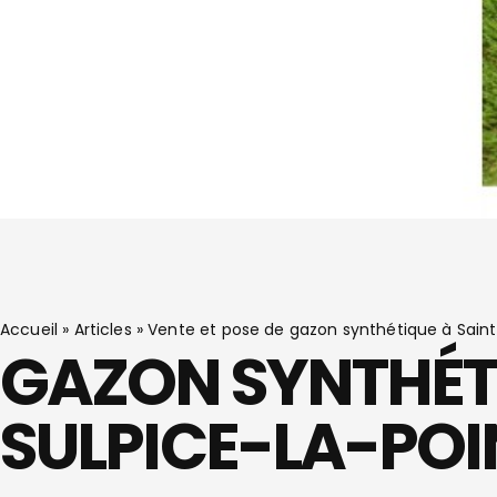
Accueil
»
Articles
»
Vente et pose de gazon synthétique à Saint
GAZON SYNTHÉTI
SULPICE-LA-POI