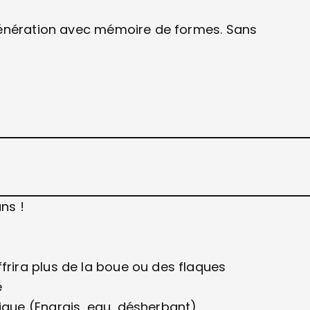
génération avec mémoire de formes. Sans
ns !
frira plus de la boue ou des flaques
é
ique (Engrais, eau, désherbant)