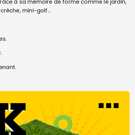
grâce à sa mémoire de forme comme le jardin,
, crèche, mini-golf…
es.
.
enant.