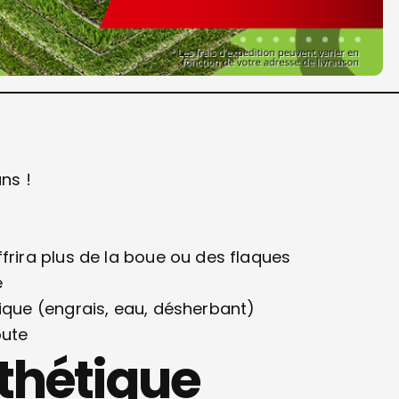
ns !
frira plus de la boue ou des flaques
é
ique (engrais, eau, désherbant)
oute
thétique