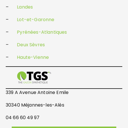
–
Landes
–
Lot-et-Garonne
–
Pyrénées-Atlantiques
–
Deux Sèvres
–
Haute-Vienne
339 A Avenue Antoine Emile
30340 Méjannes-les-Alès
04 66 60 49 97