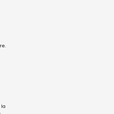
re.
 la
s