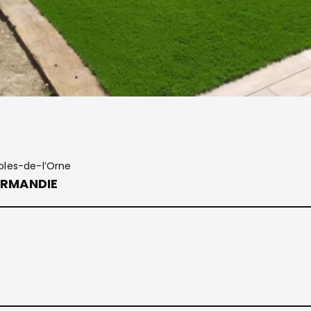
oles-de-l’Orne
ORMANDIE