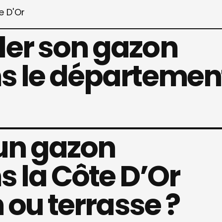
er son gazon
s le départemen
un gazon
 la Côte D’Or
 ou terrasse ?