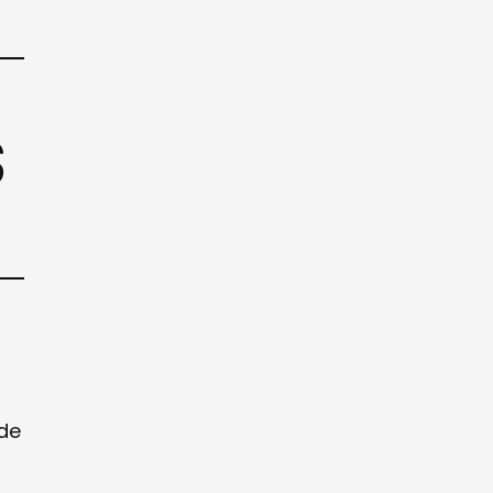
S
 de