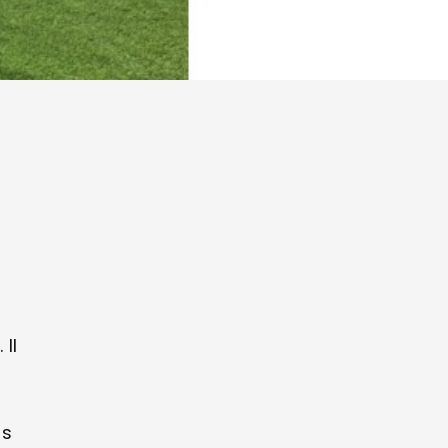
Il
r
ns