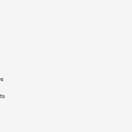
l
es
ts