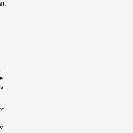
it.
,
ne
es
rd
sé