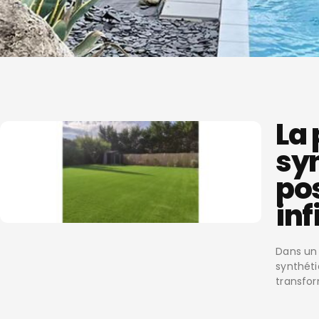
La
syn
pos
inf
Dans un 
synthét
transfor