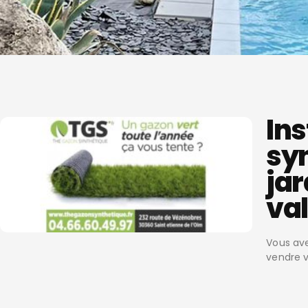
Ins
sy
jar
va
Vous ave
vendre v