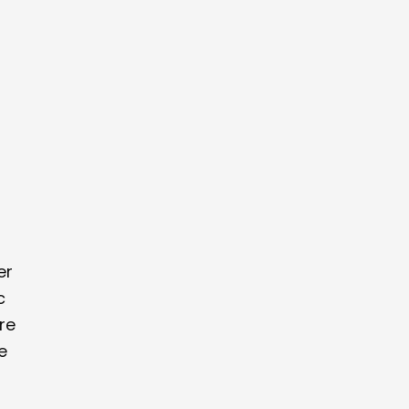
er
c
re
e