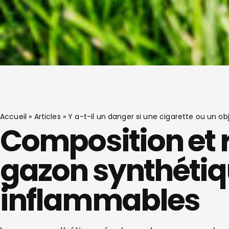
Accueil
»
Articles
»
Y a-t-il un danger si une cigarette ou un 
Composition et 
gazon synthétiq
inflammables