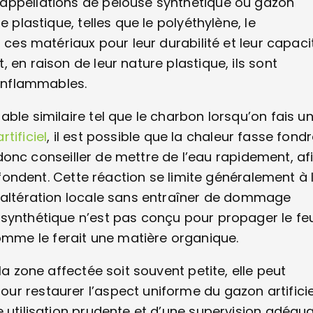
 appellations de pelouse synthétique ou gazon
 plastique, telles que le polyéthylène, le
 ces matériaux pour leur durabilité et leur capaci
 en raison de leur nature plastique, ils sont
 inflammables.
ble similaire tel que le charbon lorsqu’on fais u
tificiel
, il est possible que la chaleur fasse fond
t donc conseiller de mettre de l’eau rapidement, af
e fondent. Cette réaction se limite généralement à 
e altération locale sans entraîner de dommage
synthétique n’est pas conçu pour propager le feu.
mme le ferait une matière organique.
la zone affectée soit souvent petite, elle peut
r restaurer l’aspect uniforme du gazon artificie
e utilisation prudente et d’une supervision adéqu