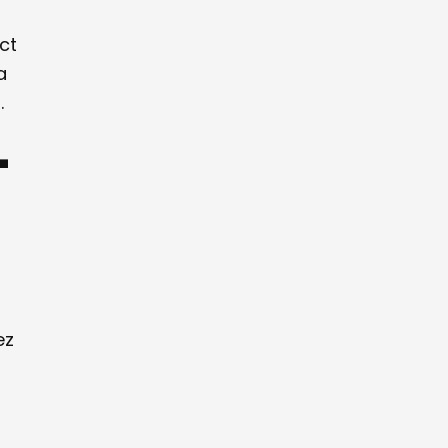
ct
a
.
-
ez